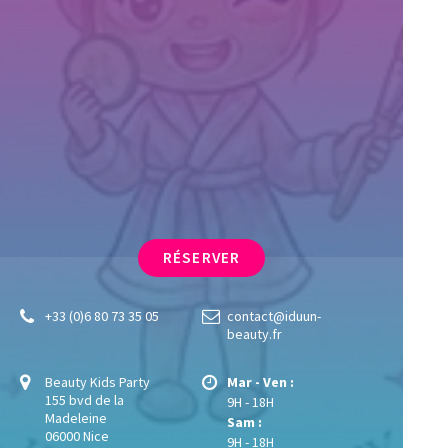
RÉSERVER
+33 (0)6 80 73 35 05
contact@iduun-
beauty.fr
Beauty Kids Party
Mar - Ven :
155 bvd de la
9H - 18H
Madeleine
Sam :
06000 Nice
9H - 18H