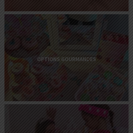
More
Info
OPTIONS GOURMANDES
More
Info