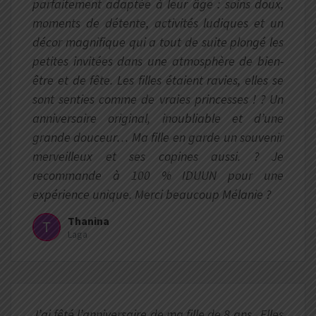
parfaitement adaptée à leur âge : soins doux,
moments de détente, activités ludiques et un
décor magnifique qui a tout de suite plongé les
petites invitées dans une atmosphère de bien-
être et de fête. Les filles étaient ravies, elles se
sont senties comme de vraies princesses ! ? Un
anniversaire original, inoubliable et d’une
grande douceur… Ma fille en garde un souvenir
merveilleux et ses copines aussi. ? Je
recommande à 100 % IDUUN pour une
expérience unique. Merci beaucoup Mélanie ?
Thanina
Laga
J’ai fêté l’anniversaire de ma fille de 8 ans , Elles