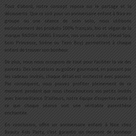
Tout d’abord, notre concept repose sur le partage et la
découverte. Que ce soit pour un anniversaire enfant à Nice en
groupe ou une séance de soin solo, nous utilisons
exclusivement des produits 100% français, bio et végan de la
marque RADISH GANG. Ensuite, nos univers variés (Head Spa,
Soin Princesse, Sirène ou Teen Boy) permettent à chaque
enfant de trouver son bonheur.
De plus, nous nous occupons de tout pour faciliter la vie des
parents. Des invitations au goûter gourmand, en passant par
les cadeaux invités, chaque détail est orchestré avec passion.
Par conséquent, vous pouvez profiter pleinement de ce
moment pendant que nous chouchoutons vos petits invités
avec bienveillance. D’ailleurs, notre équipe d’expertes veille à
ce que chaque séance soit une véritable parenthèse
enchantée.
En conclusion, offrir un anniversaire enfant à Nice chez
Beauty Kids Party, c’est garantir un moment de bonheur