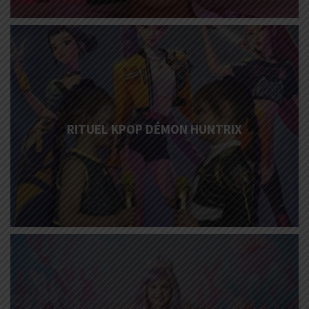
More
Info
RITUEL KPOP DÉMON HUNTRIX
More
Info