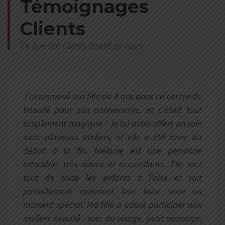
Témoignages
Clients
Ce que nos clients disent de nous
J’ai emmené ma fille de 4 ans dans ce centre de
beauté pour son anniversaire, et c’était tout
simplement magique ! Je lui avais offert un soin
avec plusieurs ateliers, et elle a été ravie du
début à la fin. Mélanie est une personne
adorable, très douce et accueillante. Elle met
tout de suite les enfants à l’aise et sait
parfaitement comment leur faire vivre un
moment spécial. Ma fille a adoré participer aux
ateliers beauté : soin du visage, petit massage,