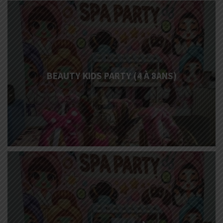
More
Info
BEAUTY KIDS PARTY (4 À 8ANS)
More
Info