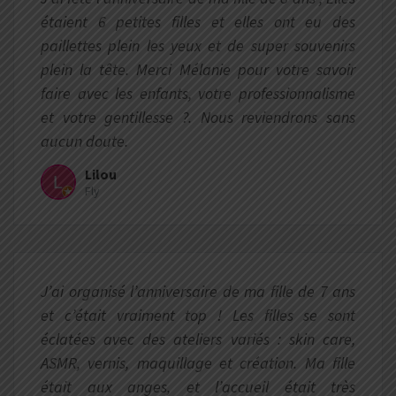
étaient 6 petites filles et elles ont eu des
paillettes plein les yeux et de super souvenirs
plein la tête. Merci Mélanie pour votre savoir
faire avec les enfants, votre professionnalisme
et votre gentillesse ?. Nous reviendrons sans
aucun doute.
Lilou
Fly
J’ai organisé l’anniversaire de ma fille de 7 ans
et c’était vraiment top ! Les filles se sont
éclatées avec des ateliers variés : skin care,
ASMR, vernis, maquillage et création. Ma fille
était aux anges, et l’accueil était très