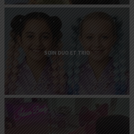
More
Info
SOIN DUO ET TRIO
More
Info