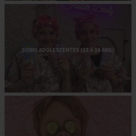
More
Info
SOINS ADOLESCENTES (13 À 16 ANS)
More
Info