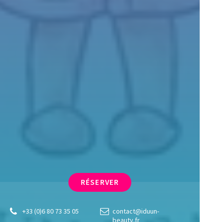
RÉSERVER
+33 (0)6 80 73 35 05
contact@iduun-
beauty.fr