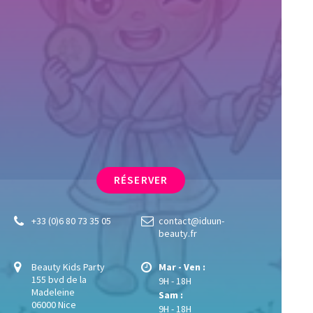
RÉSERVER
+33 (0)6 80 73 35 05
contact@iduun-
beauty.fr
Beauty Kids Party
Mar - Ven :
155 bvd de la
9H - 18H
Madeleine
Sam :
06000 Nice
9H - 18H