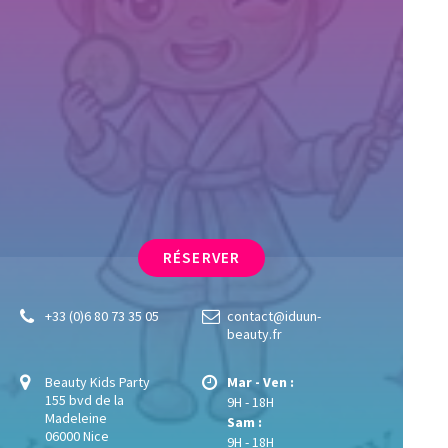
RÉSERVER
+33 (0)6 80 73 35 05
contact@iduun-
beauty.fr
Beauty Kids Party
Mar - Ven :
155 bvd de la
9H - 18H
Madeleine
Sam :
06000 Nice
9H - 18H