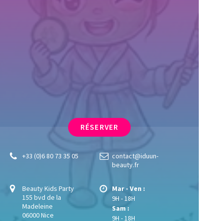
RÉSERVER
+33 (0)6 80 73 35 05
contact@iduun-
beauty.fr
Beauty Kids Party
Mar - Ven :
155 bvd de la
9H - 18H
Madeleine
Sam :
06000 Nice
9H - 18H